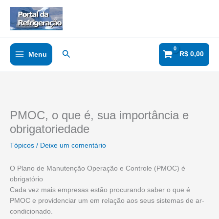
Ir
para
o
conteúdo
Pesquisar
R$
0,00
Menu
PMOC, o que é, sua importância e
obrigatoriedade
Tópicos
/
Deixe um comentário
O Plano de Manutenção Operação e Controle (PMOC) é
obrigatório
Cada vez mais empresas estão procurando saber o que é
PMOC e providenciar um em relação aos seus sistemas de ar-
condicionado.