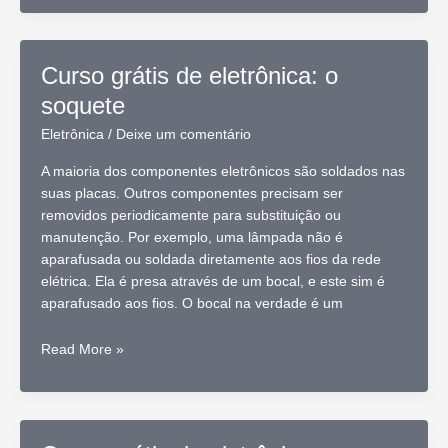
de
eletrônica:
slot
Curso grátis de eletrônica: o
soquete
Eletrônica
/
Deixe um comentário
A maioria dos componentes eletrônicos são soldados nas
suas placas. Outros componentes precisam ser
removidos periodicamente para substituição ou
manutenção. Por exemplo, uma lâmpada não é
aparafusada ou soldada diretamente aos fios da rede
elétrica. Ela é presa através de um bocal, e este sim é
aparafusado aos fios. O bocal na verdade é um
Curso
Read More »
grátis
de
eletrônica:
o