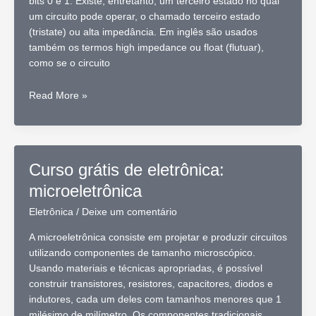
bits 0 e 1. Existe, entretanto, um terceiro estado no qual
um circuito pode operar, o chamado terceiro estado
(tristate) ou alta impedância. Em inglês são usados
também os termos high impedance ou float (flutuar),
como se o circuito
Curso
Read More »
grátis
de
eletrônica:
Tristate
Curso grátis de eletrônica:
microeletrônica
Eletrônica
/
Deixe um comentário
A microeletrônica consiste em projetar e produzir circuitos
utilizando componentes de tamanho microscópico.
Usando materiais e técnicas apropriadas, é possível
construir transistores, resistores, capacitores, diodos e
indutores, cada um deles com tamanhos menores que 1
milésimo de milímetro. Os componentes tradicionais,