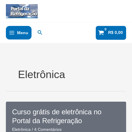
Ir
para
o
conteúdo
Pesquisar
R$
0,00
Menu
Eletrônica
Curso grátis de eletrônica no
Portal da Refrigeração
Eletrônica
/
4 Comentários