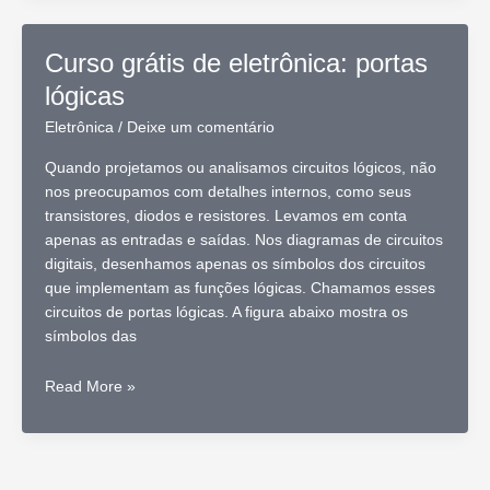
eletrônica:
soldagem
Curso grátis de eletrônica: portas
de
lógicas
componentes
Eletrônica
/
Deixe um comentário
Quando projetamos ou analisamos circuitos lógicos, não
nos preocupamos com detalhes internos, como seus
transistores, diodos e resistores. Levamos em conta
apenas as entradas e saídas. Nos diagramas de circuitos
digitais, desenhamos apenas os símbolos dos circuitos
que implementam as funções lógicas. Chamamos esses
circuitos de portas lógicas. A figura abaixo mostra os
símbolos das
Curso
Read More »
grátis
de
eletrônica:
portas