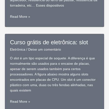
aquecedor, resistência do ferro de passar, resistência da
torradeira, etc… Esses dispositivos
Curso
Read More »
grátis
de
eletrônica:
conheça
Curso grátis de eletrônica: slot
o
resistor
Eletrônica
/
Deixe um comentário
O slot é um tipo especial de soquete. A diferença é que
normalmente são usados para o encaixe de placas,
apesar de serem usados também para certos
processadores. A figura abaixo mostra alguns slots
encontrados em placas de CPU. Um slot é um conector
plástico com uma, duas ou três fendas alinhadas, nas
quais existem
Curso
Read More »
grátis