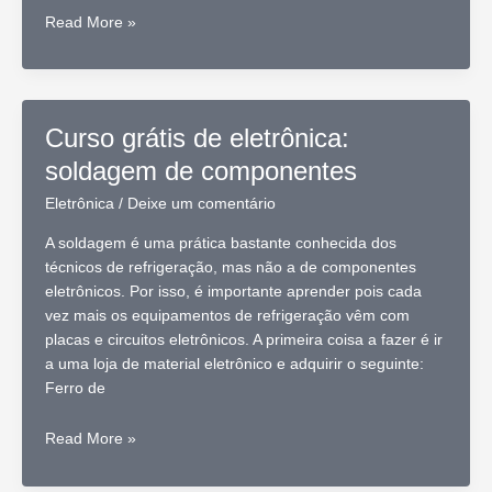
Curso
Read More »
grátis
de
eletrônica:
usando
Curso grátis de eletrônica:
o
soldagem de componentes
multímetro
digital
Eletrônica
/
Deixe um comentário
A soldagem é uma prática bastante conhecida dos
técnicos de refrigeração, mas não a de componentes
eletrônicos. Por isso, é importante aprender pois cada
vez mais os equipamentos de refrigeração vêm com
placas e circuitos eletrônicos. A primeira coisa a fazer é ir
a uma loja de material eletrônico e adquirir o seguinte:
Ferro de
Curso
Read More »
grátis
de