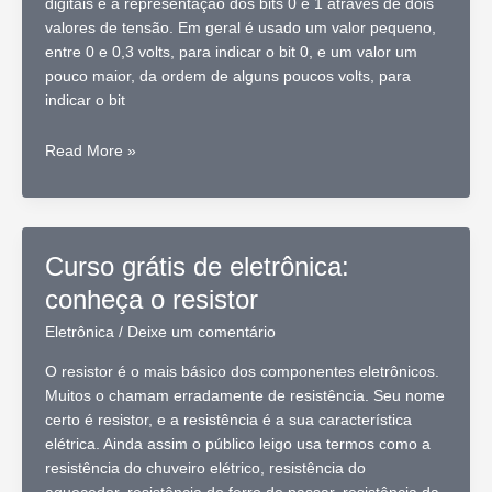
digitais é a representação dos bits 0 e 1 através de dois
valores de tensão. Em geral é usado um valor pequeno,
entre 0 e 0,3 volts, para indicar o bit 0, e um valor um
pouco maior, da ordem de alguns poucos volts, para
indicar o bit
Curso
Read More »
grátis
de
eletrônica:
Voltagem
Curso grátis de eletrônica:
e
conheça o resistor
bit
Eletrônica
/
Deixe um comentário
O resistor é o mais básico dos componentes eletrônicos.
Muitos o chamam erradamente de resistência. Seu nome
certo é resistor, e a resistência é a sua característica
elétrica. Ainda assim o público leigo usa termos como a
resistência do chuveiro elétrico, resistência do