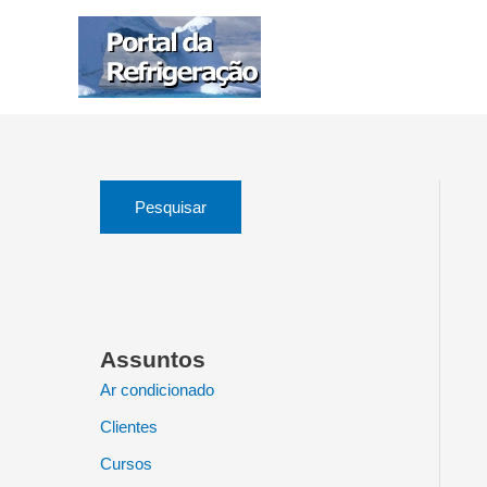
Ir
para
o
conteúdo
Pesquisar
Assuntos
Ar condicionado
Clientes
Cursos