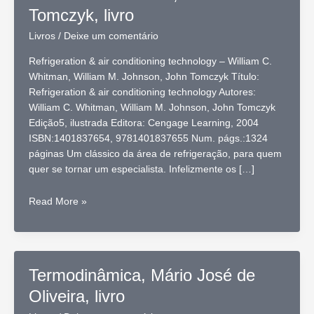
Tomczyk, livro
Livros
/
Deixe um comentário
Refrigeration & air conditioning technology – William C.
Whitman, William M. Johnson, John Tomczyk Título:
Refrigeration & air conditioning technology Autores:
William C. Whitman, William M. Johnson, John Tomczyk
Edição5, ilustrada Editora: Cengage Learning, 2004
ISBN:1401837654, 9781401837655 Num. págs.:1324
páginas Um clássico da área de refrigeração, para quem
quer se tornar um especialista. Infelizmente os […]
Refrigeration
Read More »
&
air
conditioning
technology
Termodinâmica, Mário José de
–
Oliveira, livro
William
C.