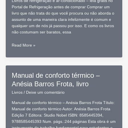
Livros de refrigeração e ar-condicionado – leia grátis no
Portal de Refrigeração antes de comprar Comprar um
livro que não trata do que você procura ou não aborda o
assunto de uma maneira clara infelizmente é comum e
qualquer um de nós já passou por isso. E como os livros
não costumam ser baratos, essa
Livros
Read More »
de
refrigeração
e
ar-
Manual de conforto térmico –
condicionado,
Anésia Barros Frota, livro
leia
grátis
Livros
/
Deixe um comentário
antes
de
Manual de conforto térmico – Anésia Barros Frota Título:
comprar
Manual de conforto térmico Autor: Anésia Barros Frota
Edição 7 Editora: Studio Nobel ISBN: 8585445394,
9788585445393 Num. págs.:244 páginas Esta obra é um
instrumento de trabalho fundamental para estudantes e