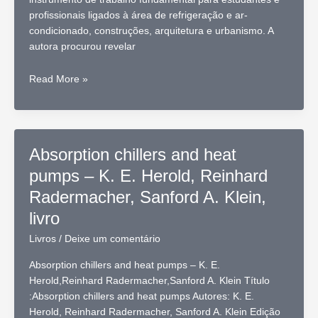
profissionais ligados à área de refrigeração e ar-
condicionado, construções, arquitetura e urbanismo. A
autora procurou revelar
Manual
Read More »
de
conforto
térmico
–
Absorption chillers and heat
Anésia
pumps – K. E. Herold, Reinhard
Barros
Frota,
Radermacher, Sanford A. Klein,
livro
livro
Livros
/
Deixe um comentário
Absorption chillers and heat pumps – K. E.
Herold,Reinhard Radermacher,Sanford A. Klein Título
:Absorption chillers and heat pumps Autores: K. E.
Herold, Reinhard Radermacher, Sanford A. Klein Edição