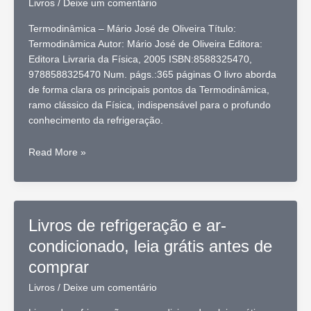
Livros
/
Deixe um comentário
Whitman,
William
Termodinâmica – Mário José de Oliveira Título:
M.
Termodinâmica Autor: Mário José de Oliveira Editora:
Johnson,
Editora Livraria da Física, 2005 ISBN:8588325470,
John
9788588325470 Num. págs.:365 páginas O livro aborda
Tomczyk,
de forma clara os principais pontos da Termodinâmica,
livro
ramo clássico da Física, indispensável para o profundo
conhecimento da refrigeração.
Termodinâmica,
Read More »
Mário
José
de
Oliveira,
Livros de refrigeração e ar-
livro
condicionado, leia grátis antes de
comprar
Livros
/
Deixe um comentário