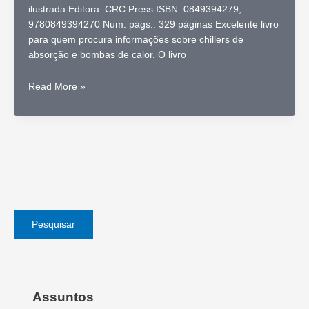
ilustrada Editora: CRC Press ISBN: 0849394279,
9780849394270 Num. págs.: 329 páginas Excelente livro
para quem procura informações sobre chillers de
absorção e bombas de calor. O livro
Absorption
Read More »
chillers
and
heat
pumps
–
K.
E.
Herold,
Reinhard
Pesquisar
Radermacher,
Sanford
A.
Klein,
Assuntos
livro