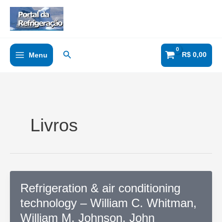
Ir
para
o
conteúdo
Pesquisar
R$
0,00
Menu
Livros
Refrigeration & air conditioning
technology – William C. Whitman,
William M. Johnson, John