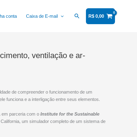
Pesquisar
ha conta
Caixa de E-mail
R$
0,00
imento, ventilação e ar-
iculdade de compreender o funcionamento de um
le funciona e a interligação entre seus elementos.
za em parceria com o
Institute for the Sustainable
, California, um simulador completo de um sistema de