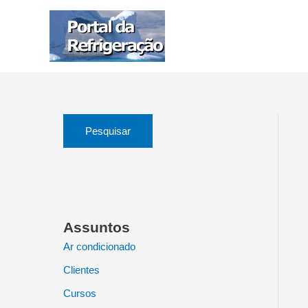
Ir
para
o
conteúdo
Pesquisar
Assuntos
Ar condicionado
Clientes
Cursos