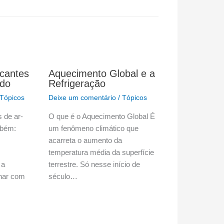
icantes
Aquecimento Global e a
ado
Refrigeração
Tópicos
Deixe um comentário
/
Tópicos
s de ar-
O que é o Aquecimento Global É
mbém:
um fenômeno climático que
acarreta o aumento da
temperatura média da superfície
 a
terrestre. Só nesse início de
lhar com
século…