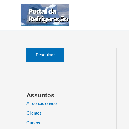
Ir
para
o
conteúdo
Pesquisar
Assuntos
Ar condicionado
Clientes
Cursos