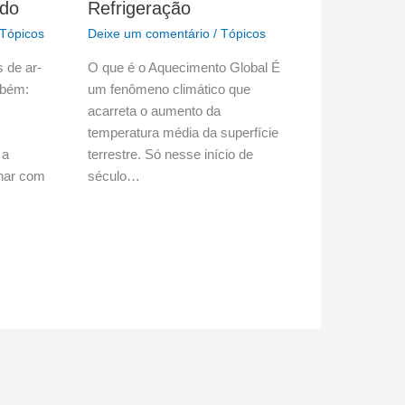
ado
Refrigeração
Tópicos
Deixe um comentário
/
Tópicos
s de ar-
O que é o Aquecimento Global É
mbém:
um fenômeno climático que
acarreta o aumento da
temperatura média da superfície
 a
terrestre. Só nesse início de
lhar com
século…