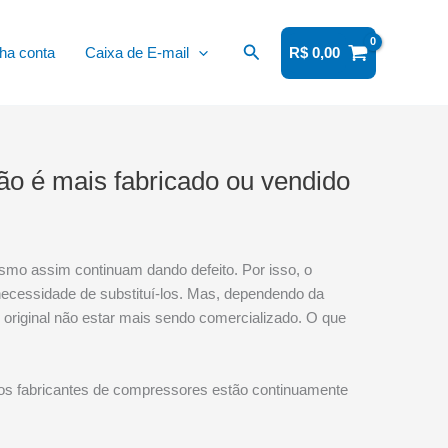
Pesquisar
ha conta
Caixa de E-mail
R$
0,00
ão é mais fabricado ou vendido
esmo assim continuam dando defeito. Por isso, o
necessidade de substituí-los. Mas, dependendo da
original não estar mais sendo comercializado. O que
 os fabricantes de compressores estão continuamente