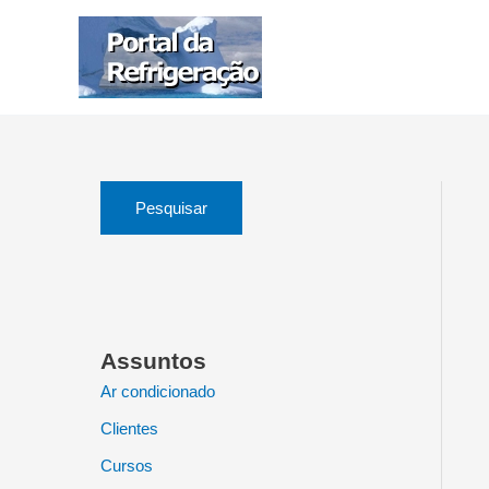
Ir
para
o
conteúdo
Pesquisar
Assuntos
Ar condicionado
Clientes
Cursos