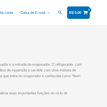
Pesquisar
ha conta
Caixa de E-mail
R$
0,00
sador e a entrada do evaporador. O refrigerante, com
sitivo de expansão e sai dele com uma mistura de
ra que entra no evaporador é conhecida como “flash
ealizar duas importantes funções no ciclo de