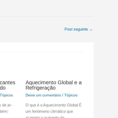
Post seguinte
→
icantes
Aquecimento Global e a
ado
Refrigeração
Tópicos
Deixe um comentário
/
Tópicos
s de ar-
O que é o Aquecimento Global É
mbém:
um fenômeno climático que
acarreta o aumento da