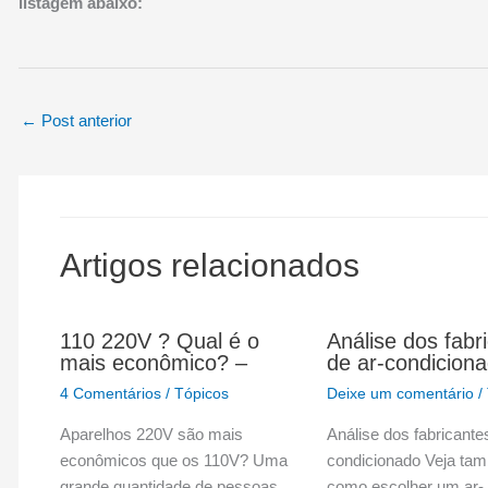
listagem abaixo:
←
Post anterior
Artigos relacionados
110 220V ? Qual é o
Análise dos fabr
mais econômico? –
de ar-condicion
4 Comentários
/
Tópicos
Deixe um comentário
/
Aparelhos 220V são mais
Análise dos fabricante
econômicos que os 110V? Uma
condicionado Veja ta
grande quantidade de pessoas,
como escolher um ar-