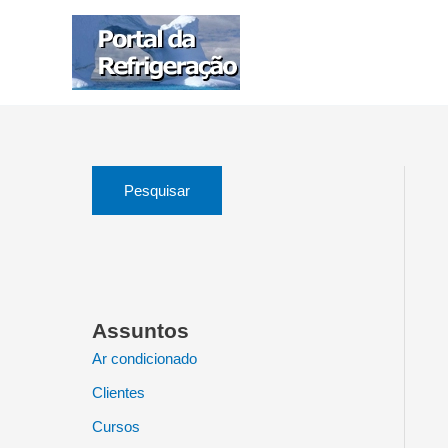
Ir
para
o
conteúdo
Pesquisar
Assuntos
Ar condicionado
Clientes
Cursos