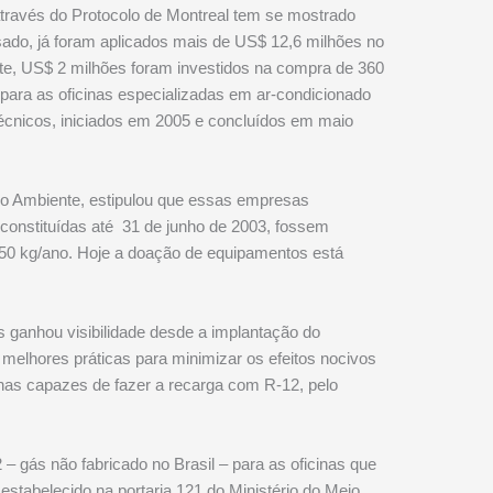
través do Protocolo de Montreal tem se mostrado
sado, já foram aplicados mais de US$ 12,6 milhões no
te, US$ 2 milhões foram investidos na compra de 360
para as oficinas especializadas em ar-condicionado
écnicos, iniciados em 2005 e concluídos em maio
Meio Ambiente, estipulou que essas empresas
constituídas até 31 de junho de 2003, fossem
0 kg/ano. Hoje a doação de equipamentos está
 ganhou visibilidade desde a implantação do
melhores práticas para minimizar os efeitos nocivos
nas capazes de fazer a recarga com R-12, pelo
– gás não fabricado no Brasil – para as oficinas que
stabelecido na portaria 121 do Ministério do Meio