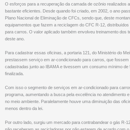
O esforços para a recuperação da camada de ozônio realizados a
bastante eficientes. Desde quando foi criado, em 2002, o ano pas
Plano Nacional de Eliminação de CFCs, sendo que, deste montan
equipamentos que fazem a reciclagem do CFC R-12, distribuídos 
para carros. O valor aplicado também envolveu treinamento dos t
deste ano.
Para cadastrar essas oficinas, a portaria 121, do Ministério do 
prestassem serviço em ar-condicionado para carros, que fossem 
cadastradas junto ao IBAMA e tivessem um consumo mínimo de 5
finalizada.
Com isso o segmento de serviços em ar-condicionado para carros
programa, aumentando a busca pela excelência no atendimento e 
no meio ambiente. Paralelamente houve uma diminuição das ofici
menos dentro da lei.
Por outro lado, surgiu um mercado para contrabandear o gás R-12 
não receberam as recicladoras por não estarem de acordo com o e