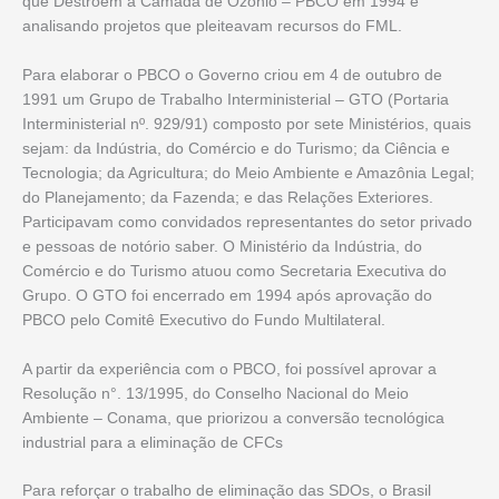
que Destroem a Camada de Ozônio – PBCO em 1994 e
analisando projetos que pleiteavam recursos do FML.
Para elaborar o PBCO o Governo criou em 4 de outubro de
1991 um Grupo de Trabalho Interministerial – GTO (Portaria
Interministerial nº. 929/91) composto por sete Ministérios, quais
sejam: da Indústria, do Comércio e do Turismo; da Ciência e
Tecnologia; da Agricultura; do Meio Ambiente e Amazônia Legal;
do Planejamento; da Fazenda; e das Relações Exteriores.
Participavam como convidados representantes do setor privado
e pessoas de notório saber. O Ministério da Indústria, do
Comércio e do Turismo atuou como Secretaria Executiva do
Grupo. O GTO foi encerrado em 1994 após aprovação do
PBCO pelo Comitê Executivo do Fundo Multilateral.
A partir da experiência com o PBCO, foi possível aprovar a
Resolução n°. 13/1995, do Conselho Nacional do Meio
Ambiente – Conama, que priorizou a conversão tecnológica
industrial para a eliminação de CFCs
Para reforçar o trabalho de eliminação das SDOs, o Brasil