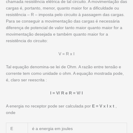
chamada resistência elétrica de tal circuito. A movimentação das
cargas é, portanto, menor, quanto maior for a dificuldade ou
resistência – R – imposta pelo circuito à passagem das cargas.
Para se conseguir a movimentação das cargas é necessária
diferença de potencial de valor tanto maior quanto maior for a
movimentação desejada e também quanto maior for a
resistência do circuito:
V = R x I
Tal equação denomina-se lei de Ohm. A razão entre tensão e
corrente tem como unidade o ohm. A equação mostrada pode,
é, claro ser reescrita :
I = V/ R e R = V/ I
A energia no receptor pode ser calculada por
E = V x I x t
,
onde
E
é a energia em joules