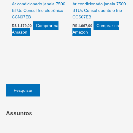
Ar condicionado janela 7500
Ar condicionado janela 7500
BTUs Consul frio eletrônico-
BTUs Consul quente e frio –
CCN07EB
CCS07EB
Comprar na
Comprar na
R$
1.179,00
R$
1.667,00
Amazon
Amazon
Pesquisar
Assunto
s