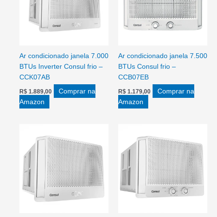
Ar condicionado janela 7.000
Ar condicionado janela 7.500
BTUs Inverter Consul frio –
BTUs Consul frio –
CCK07AB
CCB07EB
Comprar na
Comprar na
R$
1.889,00
R$
1.179,00
Amazon
Amazon