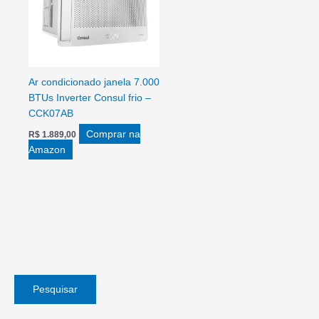
Ar condicionado janela 7.000
BTUs Inverter Consul frio –
CCK07AB
Comprar na
R$
1.889,00
Amazon
Pesquisar