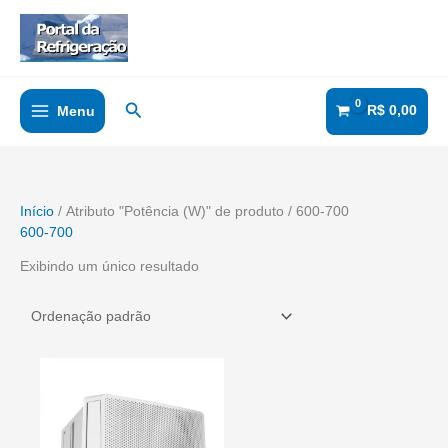
Ir
para
o
conteúdo
Pesquisar
R$
0,00
Menu
Início
/ Atributo "Potência (W)" de produto / 600-700
600-700
Exibindo um único resultado