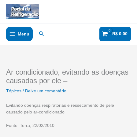
Ir
para
o
conteúdo
Pesquisar
R$
0,00
Menu
Ar condicionado, evitando as doenças
causadas por ele –
Tópicos
/
Deixe um comentário
Evitando doenças respiratórias e ressecamento de pele
causado pelo ar-condicionado
Fonte: Terra, 22/02/2010