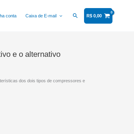
Pesquisar
ha conta
Caixa de E-mail
R$
0,00
vo e o alternativo
terísticas dos dois tipos de compressores e