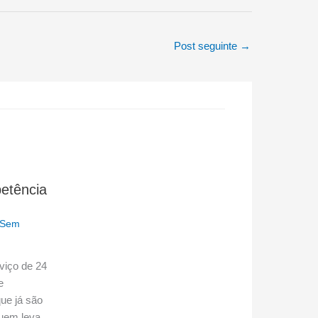
Post seguinte
→
etência
Sem
rviço de 24
e
ue já são
uem leva