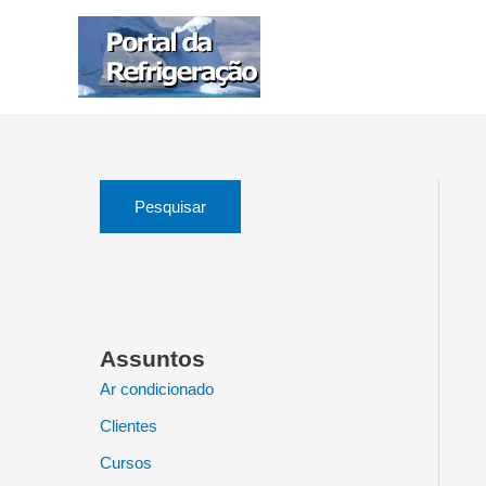
Ir
para
o
conteúdo
Pesquisar
Assuntos
Ar condicionado
Clientes
Cursos