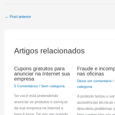
←
Post anterior
Artigos relacionados
Cupons gratuitos para
Fraude e incomp
anunciar na Internet sua
nas oficinas
empresa
Deixe um comentário
/
5 Comentários
/
Sem categoria
categoria
Se você está pretendendo
A proteste testou o se
anunciar os produtos e serviços
assistências técnicas 
da sua empresa na Internet a
descobriu problemas q
hora é essa. De vez em quando
bem conhecidos por q