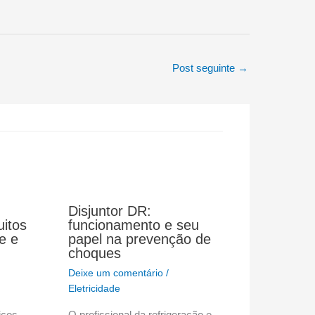
Post seguinte
→
Disjuntor DR:
uitos
funcionamento e seu
e e
papel na prevenção de
choques
Deixe um comentário
/
Eletricidade
ricos
O profissional da refrigeração e