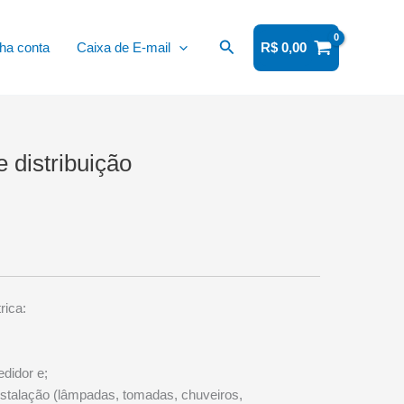
Pesquisar
ha conta
Caixa de E-mail
R$
0,00
e distribuição
rica:
didor e;
instalação (lâmpadas, tomadas, chuveiros,