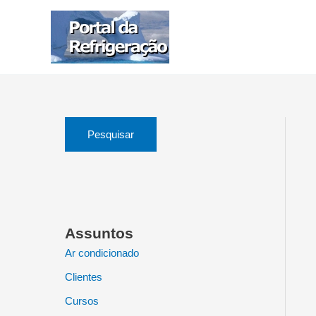
Ir
para
o
conteúdo
Pesquisar
Assuntos
Ar condicionado
Clientes
Cursos