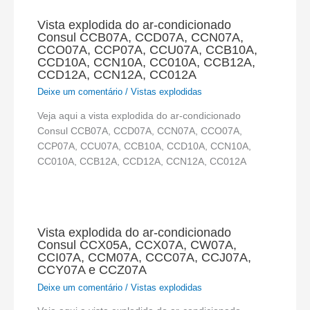
Vista explodida do ar-condicionado
Consul CCB07A, CCD07A, CCN07A,
CCO07A, CCP07A, CCU07A, CCB10A,
CCD10A, CCN10A, CC010A, CCB12A,
CCD12A, CCN12A, CC012A
Deixe um comentário
/
Vistas explodidas
Veja aqui a vista explodida do ar-condicionado
Consul CCB07A, CCD07A, CCN07A, CCO07A,
CCP07A, CCU07A, CCB10A, CCD10A, CCN10A,
CC010A, CCB12A, CCD12A, CCN12A, CC012A
Vista explodida do ar-condicionado
Consul CCX05A, CCX07A, CW07A,
CCI07A, CCM07A, CCC07A, CCJ07A,
CCY07A e CCZ07A
Deixe um comentário
/
Vistas explodidas