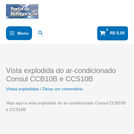
Ir
para
o
conteúdo
Pesquisar
R$
0,00
Menu
Vista explodida do ar-condicionado
Consul CCB10B e CCS10B
Vistas explodidas
/
Deixe um comentário
Veja aqui a vista explodida do ar-condicionado Consul CCB10B
e CCS10B