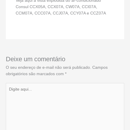
Veja aqui a vista explodida do ar-condicionado
Consul CCX05A, CCX07A, CW07A, CCI07A,
CCM07A, CCC07A, CCJ07A, CCY07A e CCZ07A
Deixe um comentário
O seu endereço de e-mail não será publicado.
Campos
obrigatórios são marcados com
*
Digite
aqui...