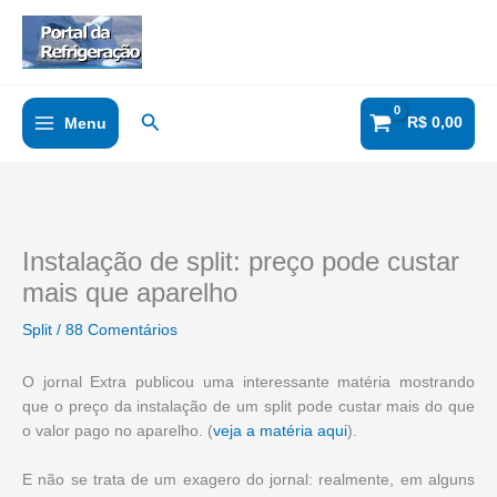
Ir
para
o
conteúdo
Pesquisar
R$
0,00
Menu
Instalação de split: preço pode custar
mais que aparelho
Split
/
88 Comentários
O jornal Extra publicou uma interessante matéria mostrando
que o preço da instalação de um split pode custar mais do que
o valor pago no aparelho. (
veja a matéria aqui
).
E não se trata de um exagero do jornal: realmente, em alguns