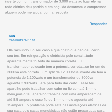
inverte com um transformador de 3.000 watts ao ligar ele na
rede elétrica deu partida e em seguida desarmou o compressor
alguem pode me ajudar com a resposta
Responder
SAN
27/01/2013 EM 15:03
Olá raimundo lí o seu caso e que chato que não deu certo…
sou tec. Em refrigeração e eletricista pelo senai…tudo
aparente mente foi feito de maneira correta… O
transformador colocado tem a potencia correta…se for um de
3000va esta correto…um split de 12.000btus inverte ele tem a
potencia de 1.100wats e um transformador de 3000va
aguenta 2700Wats…era para tudo dar certo…esse teu
aparelho pode trabalhar com cabo ou fio comaté 1mm e
meio,pois o teu aparelho trabalha com uma amperagem de
até 8,5 ampers e esse fio de 1mm e meio aguenta até
15ampers…o problema pode esta nas instalações eletricas da
sua casa,pois casas monofásicas não estão preparadas para