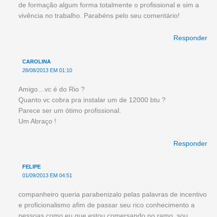
de formação algum forma totalmente o profissional e sim a
vivência no trabalho. Parabéns pelo seu comentário!
Responder
CAROLINA
28/08/2013 EM 01:10
Amigo…vc é do Rio ?
Quanto vc cobra pra instalar um de 12000 btu ?
Parece ser um ótimo profissional.
Um Abraço !
Responder
FELIPE
01/09/2013 EM 04:51
companheiro queria parabenizalo pelas palavras de incentivo
e proficionalismo afim de passar seu rico conhecimento a
pessoas como eu que estou comersando no ramo. sou