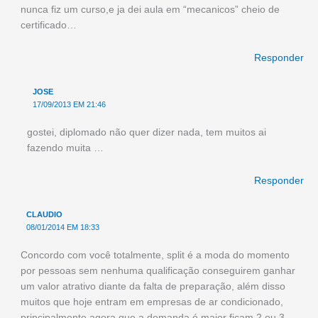
nunca fiz um curso,e ja dei aula em “mecanicos” cheio de
certificado…
Responder
JOSE
17/09/2013 EM 21:46
gostei, diplomado não quer dizer nada, tem muitos ai
fazendo muita …
Responder
CLAUDIO
08/01/2014 EM 18:33
Concordo com você totalmente, split é a moda do momento
por pessoas sem nenhuma qualificação conseguirem ganhar
um valor atrativo diante da falta de preparação, além disso
muitos que hoje entram em empresas de ar condicionado,
principalmente agora que a demanda é maior ficam 2 ou 3