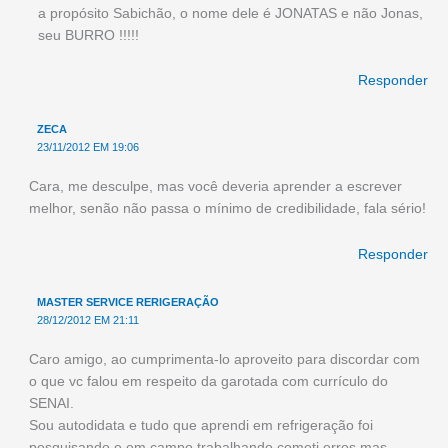
a propósito Sabichão, o nome dele é JONATAS e não Jonas,
seu BURRO !!!!!
Responder
ZECA
23/11/2012 EM 19:06
Cara, me desculpe, mas você deveria aprender a escrever
melhor, senão não passa o mínimo de credibilidade, fala sério!
Responder
MASTER SERVICE RERIGERAÇÃO
28/12/2012 EM 21:11
Caro amigo, ao cumprimenta-lo aproveito para discordar com
o que vc falou em respeito da garotada com currículo do
SENAI.
Sou autodidata e tudo que aprendi em refrigeração foi
pesquisando e em campo trabalhando cometi erros mas