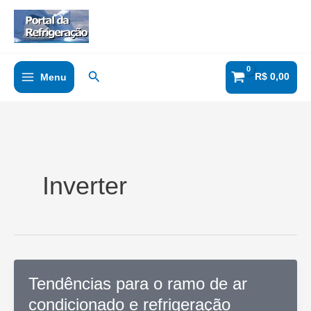
Ir
para
o
conteúdo
Pesquisar
R$
0,00
Menu
Inverter
Tendências para o ramo de ar
condicionado e refrigeração