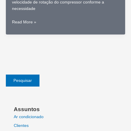
velocidade de rotação do compressor conforme a
necessidade
Inverter,
Read More »
um
inversor
de
frequência
no
ar
condicionado
Pesquisar
Assuntos
Ar condicionado
Clientes