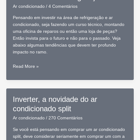
Ar condicionado
/
4 Comentários
Pensando em investir na área de refrigeração e ar
condicionado, seja fazendo um curso técnico, montando
uma oficina de reparos ou então uma loja de peças?
Então invista para o futuro e não para o passado. Veja
abaixo algumas tendências que devem ter profundo
impacto no ramo.
Tendências
Read More »
para
o
ramo
de
Inverter, a novidade do ar
ar
condicionado split
condicionado
e
Ar condicionado
/
270 Comentários
refrigeração
Se você está pensando em comprar um ar condicionado
split, deve considerar seriamente em comprar um com a